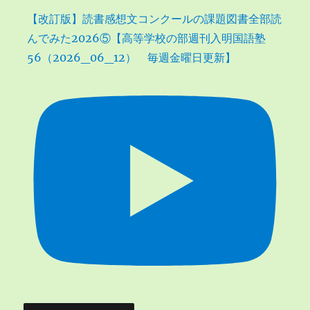
【改訂版】読書感想文コンクールの課題図書全部読
んでみた2026⑤【高等学校の部週刊入明国語塾
56（2026_06_12） 毎週金曜日更新】