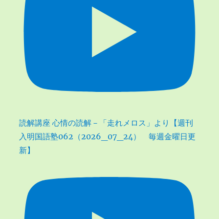
読解講座 心情の読解－「走れメロス」より【週刊
入明国語塾062（2026_07_24） 毎週金曜日更
新】