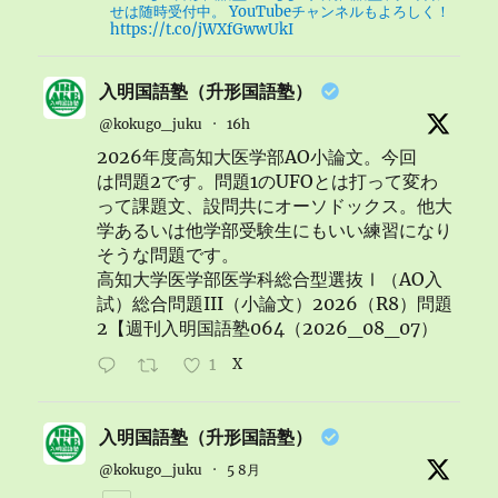
せは随時受付中。 YouTubeチャンネルもよろしく！
https://t.co/jWXfGwwUkI
入明国語塾（升形国語塾）
@kokugo_juku
·
16h
2026年度高知大医学部AO小論文。今回
は問題2です。問題1のUFOとは打って変わ
って課題文、設問共にオーソドックス。他大
学あるいは他学部受験生にもいい練習になり
そうな問題です。
高知大学医学部医学科総合型選抜Ⅰ（AO入
試）総合問題III（小論文）2026（R8）問題
2【週刊入明国語塾064（2026_08_07）
1
X
入明国語塾（升形国語塾）
@kokugo_juku
·
5 8月