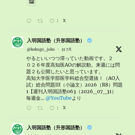
1
X
入明国語塾（升形国語塾）
@kokugo_juku
·
31 7月
やるといいつつ滞っていた動画です。２
０２６年度高知医AOの解説動。来週には問
題２も公開したいと思っています。
高知大学医学部医学科総合型選抜Ⅰ（AO入
試）総合問題III（小論文）2026（R8）問題
1【週刊入明国語塾063（2026_07_31）
毎週金...
@YouTube
より
1
X
入明国語塾（升形国語塾）