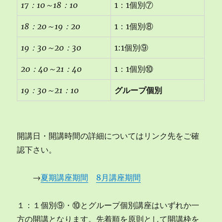
17
：10
～18
：10
1：1個別⑦
18
：20
～19
：20
1：1個別⑧
19
：30
～20
：30
1:1個別⑨
20
：40
～21
：40
1：1個別⑩
19
：30
～21
：10
グループ個別
開講日・開講時間の詳細についてはリンク先をご確
認下さい。
→
夏期講座期間
8月講座期間
１：１個別⑨・⑩とグループ個別講座はいずれか一
方の開講となります。先着順を原則として開講枠を