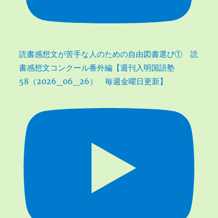
読書感想文が苦手な人のための自由図書選び① 読
書感想文コンクール番外編【週刊入明国語塾
58（2026_06_26） 毎週金曜日更新】