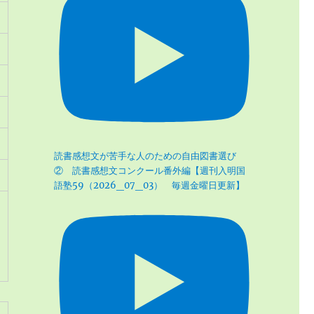
読書感想文が苦手な人のための自由図書選び
② 読書感想文コンクール番外編【週刊入明国
語塾59（2026_07_03） 毎週金曜日更新】