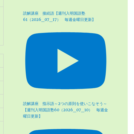
読解講座 接続語【週刊入明国語塾
61（2026_07_17） 毎週金曜日更新】
読解講座 指示語～2つの原則を使いこなそう～
【週刊入明国語塾60（2026_07_10） 毎週金
曜日更新】