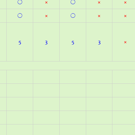
◯
×
◯
×
×
◯
×
◯
×
×
5
3
5
3
×