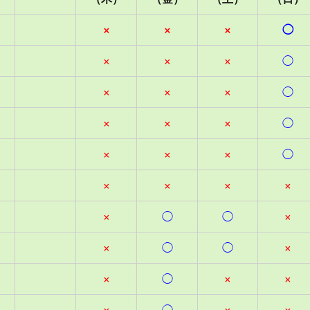
×
×
×
◯
×
×
×
◯
×
×
×
◯
×
×
×
◯
×
×
×
◯
×
×
×
×
×
◯
◯
×
×
◯
◯
×
×
◯
×
×