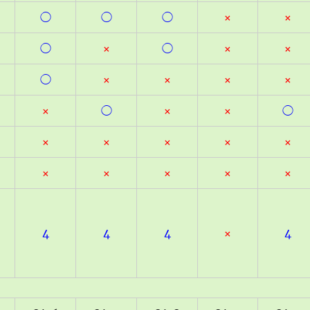
◯
◯
◯
×
×
◯
×
◯
×
×
◯
×
×
×
×
×
◯
×
×
◯
×
×
×
×
×
×
×
×
×
×
4
4
4
×
4