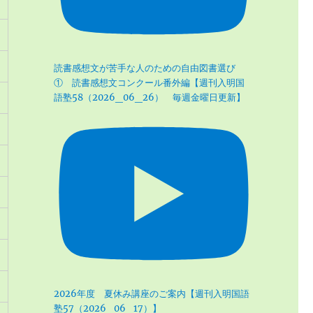
読書感想文が苦手な人のための自由図書選び
① 読書感想文コンクール番外編【週刊入明国
語塾58（2026_06_26） 毎週金曜日更新】
2026年度 夏休み講座のご案内【週刊入明国語
塾57（2026_06_17）】