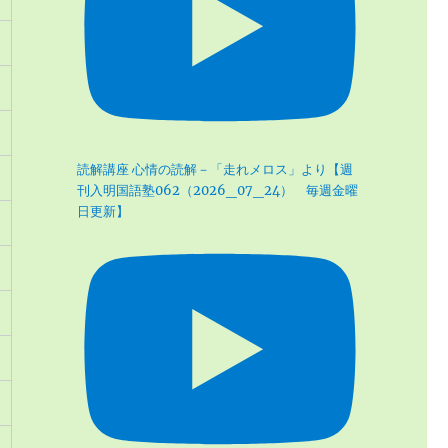
読解講座 心情の読解－「走れメロス」より【週
刊入明国語塾062（2026_07_24） 毎週金曜
日更新】