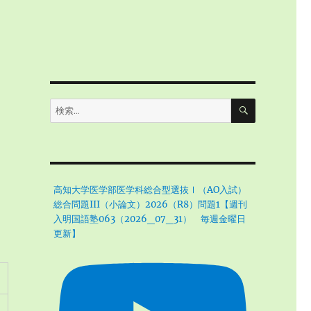
検
検
索
索:
高知大学医学部医学科総合型選抜Ⅰ（AO入試）
総合問題III（小論文）2026（R8）問題1【週刊
入明国語塾063（2026_07_31） 毎週金曜日
更新】