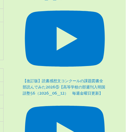
【改訂版】読書感想文コンクールの課題図書全
部読んでみた2026⑤【高等学校の部週刊入明国
語塾56（2026_06_12） 毎週金曜日更新】