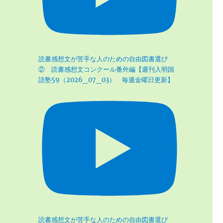
読書感想文が苦手な人のための自由図書選び
② 読書感想文コンクール番外編【週刊入明国
語塾59（2026_07_03） 毎週金曜日更新】
読書感想文が苦手な人のための自由図書選び