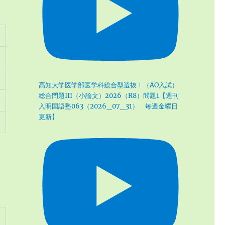
高知大学医学部医学科総合型選抜Ⅰ（AO入試）
総合問題III（小論文）2026（R8）問題1【週刊
入明国語塾063（2026_07_31） 毎週金曜日
更新】