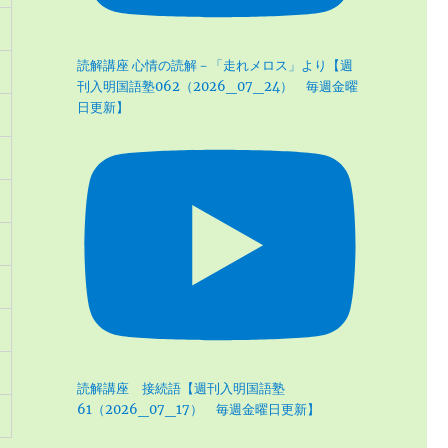
読解講座 心情の読解－「走れメロス」より【週
刊入明国語塾062（2026_07_24） 毎週金曜
日更新】
読解講座 接続語【週刊入明国語塾
61（2026_07_17） 毎週金曜日更新】