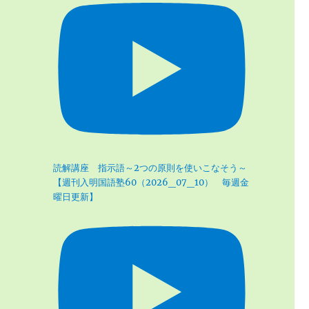
読解講座 指示語～2つの原則を使いこなそう～
【週刊入明国語塾60（2026_07_10） 毎週金
曜日更新】
く