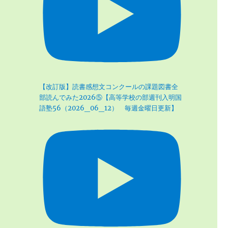
【改訂版】読書感想文コンクールの課題図書全
部読んでみた2026⑤【高等学校の部週刊入明国
語塾56（2026_06_12） 毎週金曜日更新】