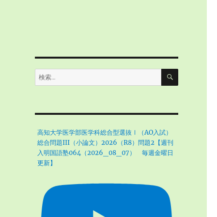
検
検
索
索:
高知大学医学部医学科総合型選抜Ⅰ（AO入試）
間
総合問題III（小論文）2026（R8）問題2【週刊
入明国語塾064（2026_08_07） 毎週金曜日
更新】