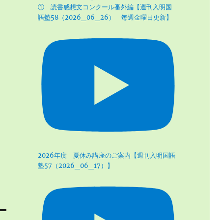
① 読書感想文コンクール番外編【週刊入明国
語塾58（2026_06_26） 毎週金曜日更新】
2026年度 夏休み講座のご案内【週刊入明国語
塾57（2026_06_17）】