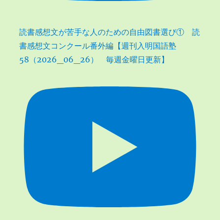
読書感想文が苦手な人のための自由図書選び① 読
書感想文コンクール番外編【週刊入明国語塾
58（2026_06_26） 毎週金曜日更新】