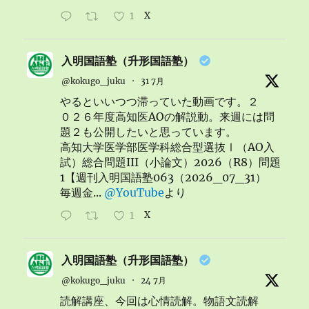
1
X
入明国語塾（升形国語塾）
@kokugo_juku
·
31 7月
やるといいつつ滞っていた動画です。２
０２６年度高知医AOの解説動。来週には問
題２も公開したいと思っています。
高知大学医学部医学科総合型選抜Ⅰ（AO入
試）総合問題III（小論文）2026（R8）問題
1【週刊入明国語塾063（2026_07_31）
毎週金...
@YouTube
より
1
X
入明国語塾（升形国語塾）
@kokugo_juku
·
24 7月
読解講座、今回は心情読解。物語文読解