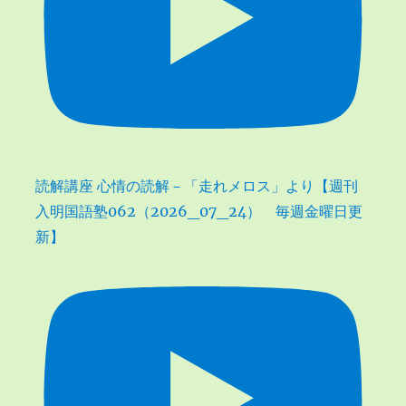
読解講座 心情の読解－「走れメロス」より【週刊
入明国語塾062（2026_07_24） 毎週金曜日更
新】