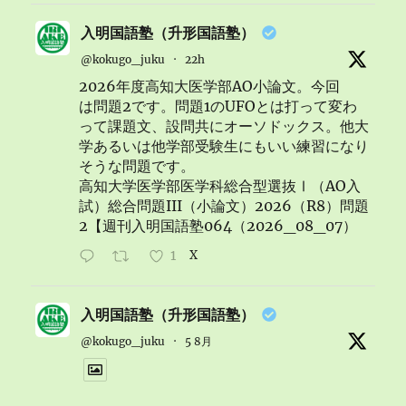
入明国語塾（升形国語塾）
@kokugo_juku
·
22h
2026年度高知大医学部AO小論文。今回
は問題2です。問題1のUFOとは打って変わ
って課題文、設問共にオーソドックス。他大
学あるいは他学部受験生にもいい練習になり
そうな問題です。
高知大学医学部医学科総合型選抜Ⅰ（AO入
試）総合問題III（小論文）2026（R8）問題
2【週刊入明国語塾064（2026_08_07）
1
X
入明国語塾（升形国語塾）
@kokugo_juku
·
5 8月