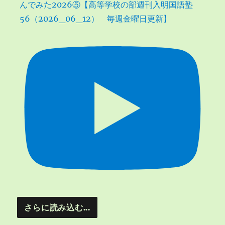
んでみた2026⑤【高等学校の部週刊入明国語塾
56（2026_06_12） 毎週金曜日更新】
さらに読み込む...