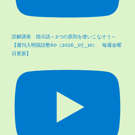
読解講座 指示語～2つの原則を使いこなそう～
【週刊入明国語塾60（2026_07_10） 毎週金曜
日更新】