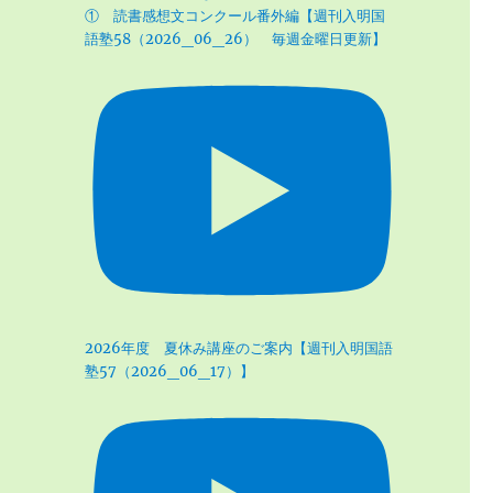
① 読書感想文コンクール番外編【週刊入明国
語塾58（2026_06_26） 毎週金曜日更新】
2026年度 夏休み講座のご案内【週刊入明国語
塾57（2026_06_17）】