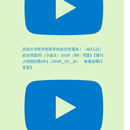
高知大学医学部医学科総合型選抜Ⅰ（AO入試）
総合問題III（小論文）2026（R8）問題1【週刊
入明国語塾063（2026_07_31） 毎週金曜日
更新】