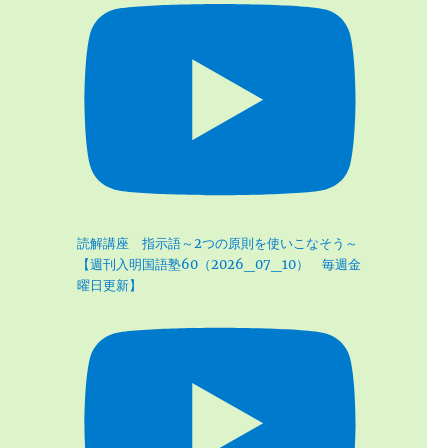
読解講座 指示語～2つの原則を使いこなそう～
【週刊入明国語塾60（2026_07_10） 毎週金
曜日更新】