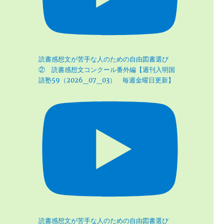
読書感想文が苦手な人のための自由図書選び
② 読書感想文コンクール番外編【週刊入明国
語塾59（2026_07_03） 毎週金曜日更新】
読書感想文が苦手な人のための自由図書選び