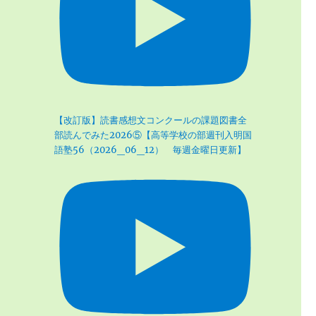
【改訂版】読書感想文コンクールの課題図書全
部読んでみた2026⑤【高等学校の部週刊入明国
語塾56（2026_06_12） 毎週金曜日更新】