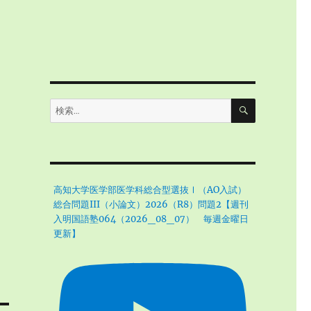
検
検
索
索:
高知大学医学部医学科総合型選抜Ⅰ（AO入試）
総合問題III（小論文）2026（R8）問題2【週刊
入明国語塾064（2026_08_07） 毎週金曜日
更新】