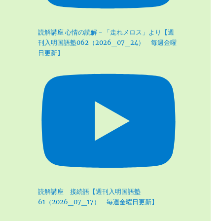
読解講座 心情の読解－「走れメロス」より【週
刊入明国語塾062（2026_07_24） 毎週金曜
日更新】
読解講座 接続語【週刊入明国語塾
61（2026_07_17） 毎週金曜日更新】