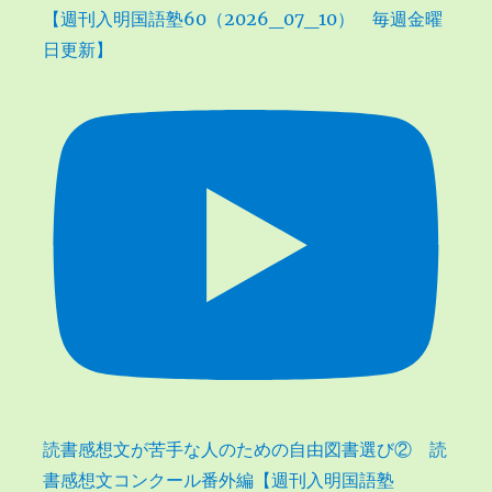
【週刊入明国語塾60（2026_07_10） 毎週金曜
日更新】
読書感想文が苦手な人のための自由図書選び② 読
書感想文コンクール番外編【週刊入明国語塾