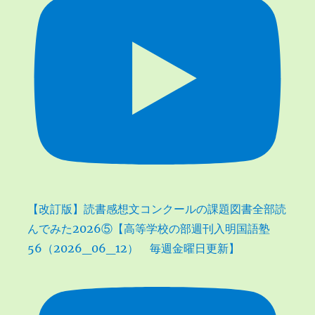
【改訂版】読書感想文コンクールの課題図書全部読
んでみた2026⑤【高等学校の部週刊入明国語塾
56（2026_06_12） 毎週金曜日更新】