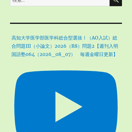
索
記
索:
高
知
ユ
ナ
イ
高知大学医学部医学科総合型選抜Ⅰ（AO入試）総
テ
ッ
合問題III（小論文）2026（R8）問題2【週刊入明
ド
国語塾064（2026_08_07） 毎週金曜日更新】
SC-
FC
今
治
に