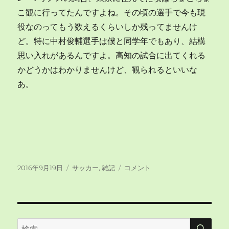
こ観に行ってたんですよね。その頃の選手で今も現
役なのってもう数えるくらいしか残ってませんけ
ど。特に中村俊輔選手は僕と同学年でもあり、結構
思い入れがあるんですよ。高知の試合に出てくれる
かどうかはわかりませんけど、観られるといいな
あ。
投
カ
サ
2016年9月19日
サッカー
,
雑記
コメント
稿
テ
ッ
日:
ゴ
カ
リ
ー
ー
観
戦
検
検