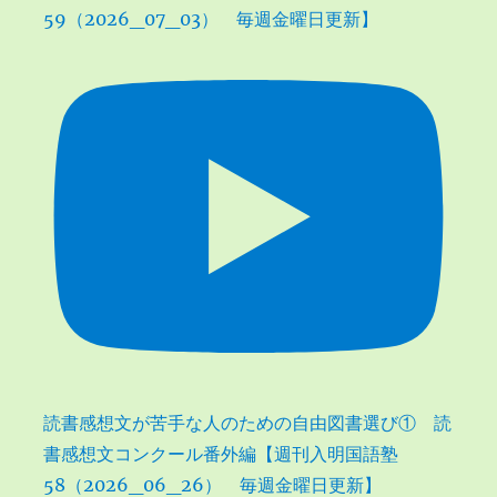
59（2026_07_03） 毎週金曜日更新】
読書感想文が苦手な人のための自由図書選び① 読
書感想文コンクール番外編【週刊入明国語塾
58（2026_06_26） 毎週金曜日更新】