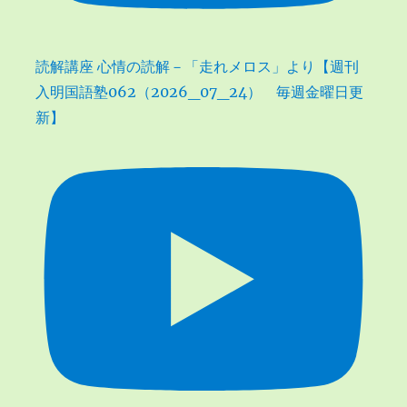
読解講座 心情の読解－「走れメロス」より【週刊
入明国語塾062（2026_07_24） 毎週金曜日更
新】