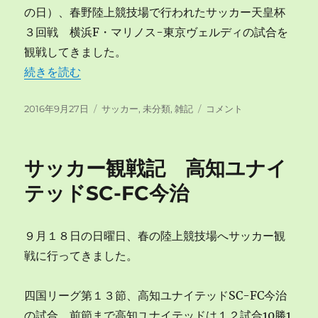
の日）、春野陸上競技場で行われたサッカー天皇杯
３回戦 横浜F・マリノス-東京ヴェルディの試合を
観戦してきました。
“サッカー天皇杯 横浜Fマリノス-東京ヴェルディ その
続きを読む
投
カ
サ
2016年9月27日
サッカー
,
未分類
,
雑記
コメント
稿
テ
ッ
日:
ゴ
カ
リ
ー
サッカー観戦記 高知ユナイ
ー
天
皇
テッドSC-FC今治
杯
横
浜
９月１８日の日曜日、春の陸上競技場へサッカー観
F
戦に行ってきました。
マ
リ
ノ
四国リーグ第１３節、高知ユナイテッドSC-FC今治
ス-
の試合。前節まで高知ユナイテッドは１２試合10勝1
東