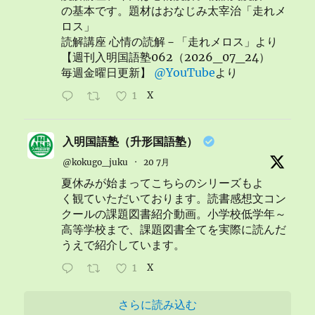
の基本です。題材はおなじみ太宰治「走れメ
ロス」
読解講座 心情の読解－「走れメロス」より
【週刊入明国語塾062（2026_07_24）
毎週金曜日更新】
@YouTube
より
1
X
入明国語塾（升形国語塾）
@kokugo_juku
·
20 7月
夏休みが始まってこちらのシリーズもよ
く観ていただいております。読書感想文コン
クールの課題図書紹介動画。小学校低学年～
高等学校まで、課題図書全てを実際に読んだ
うえで紹介しています。
1
X
さらに読み込む