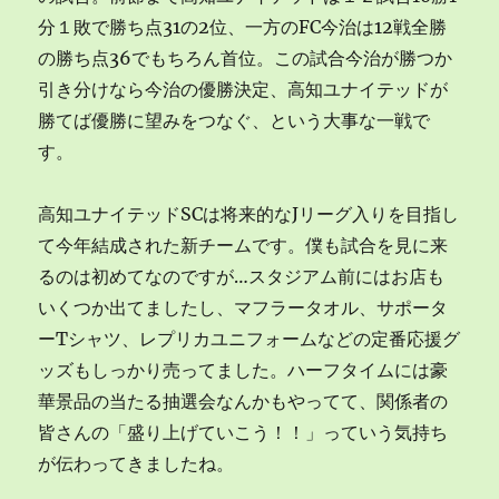
京
分１敗で勝ち点31の2位、一方のFC今治は12戦全勝
ヴ
の勝ち点36でもちろん首位。この試合今治が勝つか
ェ
引き分けなら今治の優勝決定、高知ユナイテッドが
ル
デ
勝てば優勝に望みをつなぐ、という大事な一戦で
ィ
す。
そ
の
他
高知ユナイテッドSCは将来的なJリーグ入りを目指し
の
て今年結成された新チームです。僕も試合を見に来
雑
るのは初めてなのですが…スタジアム前にはお店も
記
に
いくつか出てましたし、マフラータオル、サポータ
ーTシャツ、レプリカユニフォームなどの定番応援グ
ッズもしっかり売ってました。ハーフタイムには豪
華景品の当たる抽選会なんかもやってて、関係者の
皆さんの「盛り上げていこう！！」っていう気持ち
が伝わってきましたね。