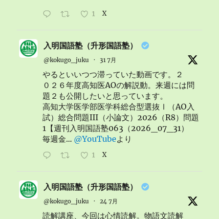
1
X
入明国語塾（升形国語塾）
@kokugo_juku
·
31 7月
やるといいつつ滞っていた動画です。２
０２６年度高知医AOの解説動。来週には問
題２も公開したいと思っています。
高知大学医学部医学科総合型選抜Ⅰ（AO入
試）総合問題III（小論文）2026（R8）問題
1【週刊入明国語塾063（2026_07_31）
毎週金...
@YouTube
より
1
X
入明国語塾（升形国語塾）
@kokugo_juku
·
24 7月
読解講座、今回は心情読解。物語文読解