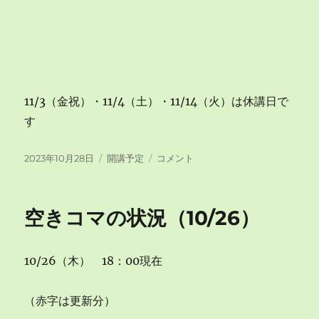
11/3（金祝）・11/4（土）・11/14（火）は休講日で
す
投
カ
空
2023年10月28日
開講予定
コメント
稿
テ
き
日:
ゴ
コ
リ
マ
空きコマの状況（10/26）
ー
の
状
況
10/26（木） 18：00現在
（10/28）
に
（赤字は更新分）