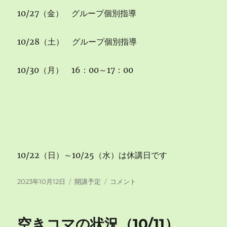
10/27（金） グループ個別指導
10/28（土） グループ個別指導
10/30（月） 16：00～17：00
10/22（日）～10/25（水）は休講日です
投
カ
空
2023年10月12日
開講予定
コメント
稿
テ
き
日:
ゴ
コ
リ
マ
空きコマの状況（10/11）
ー
の