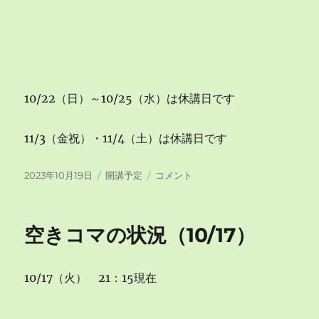
10/22（日）～10/25（水）は休講日です
11/3（金祝）・11/4（土）は休講日です
投
カ
空
2023年10月19日
開講予定
コメント
稿
テ
き
日:
ゴ
コ
リ
マ
空きコマの状況（10/17）
ー
の
状
況
10/17（火） 21：15現在
（10/19）
に