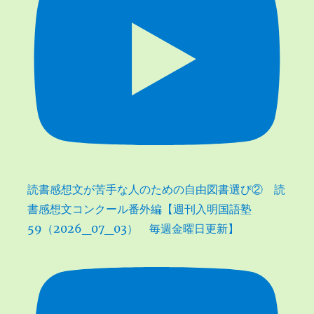
読書感想文が苦手な人のための自由図書選び② 読
書感想文コンクール番外編【週刊入明国語塾
59（2026_07_03） 毎週金曜日更新】