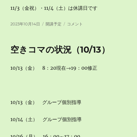
11/3（金祝）・11/4（土）は休講日です
投
カ
空
2023年10月14日
開講予定
コメント
稿
テ
き
日:
ゴ
コ
リ
マ
空きコマの状況（10/13）
ー
の
状
況
10/13（金） 8：20現在→19：00修正
（10/14）
に
10/13（金） グループ個別指導
10/14（土） グループ個別指導
10/16（月） 16：00～17：00