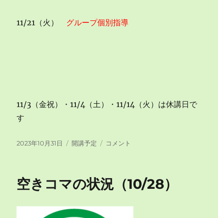
11/21（火）
グループ個別指導
11/3（金祝）・11/4（土）・11/14（火）は休講日で
す
投
カ
空
2023年10月31日
開講予定
コメント
稿
テ
き
日:
ゴ
コ
リ
マ
空きコマの状況（10/28）
ー
の
状
況
（10/31）