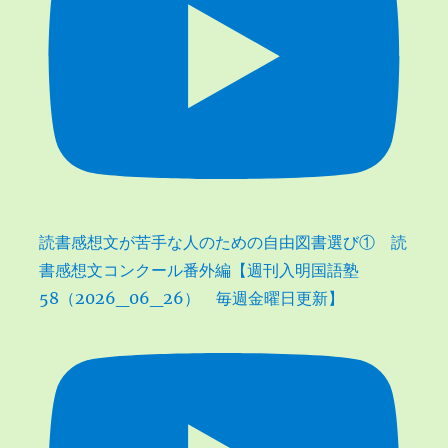
読書感想文が苦手な人のための自由図書選び① 読
書感想文コンクール番外編【週刊入明国語塾
58（2026_06_26） 毎週金曜日更新】