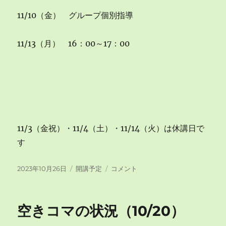
11/10（金） グループ個別指導
11/13（月） 16：00～17：00
11/3（金祝）・11/4（土）・11/14（火）は休講日で
す
投
カ
空
2023年10月26日
開講予定
コメント
稿
テ
き
日:
ゴ
コ
リ
マ
空きコマの状況（10/20）
ー
の
状