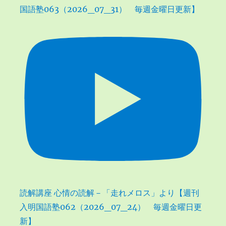
国語塾063（2026_07_31） 毎週金曜日更新】
り
読解講座 心情の読解－「走れメロス」より【週刊
入明国語塾062（2026_07_24） 毎週金曜日更
新】