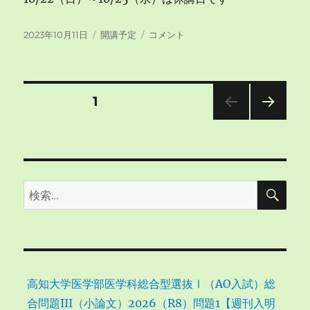
投
カ
空
2023年10月11日
開講予定
コメント
稿
テ
き
日:
ゴ
コ
リ
マ
ー
の
投
固定ページ
1
状
況
次の
稿
（10/11）
ペー
に
ジ
の
検
検
ペ
索
索:
ー
ジ
高知大学医学部医学科総合型選抜Ⅰ（AO入試）総
送
合問題III（小論文）2026（R8）問題1【週刊入明