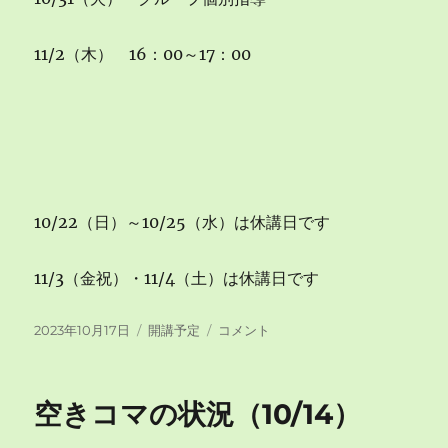
11/2（木） 16：00～17：00
10/22（日）～10/25（水）は休講日です
11/3（金祝）・11/4（土）は休講日です
投
カ
空
2023年10月17日
開講予定
コメント
稿
テ
き
日:
ゴ
コ
リ
マ
空きコマの状況（10/14）
ー
の
状