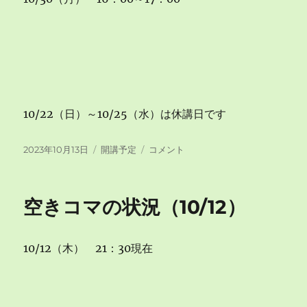
10/22（日）～10/25（水）は休講日です
投
カ
空
2023年10月13日
開講予定
コメント
稿
テ
き
日:
ゴ
コ
リ
マ
空きコマの状況（10/12）
ー
の
状
況
10/12（木） 21：30現在
（10/13）
に