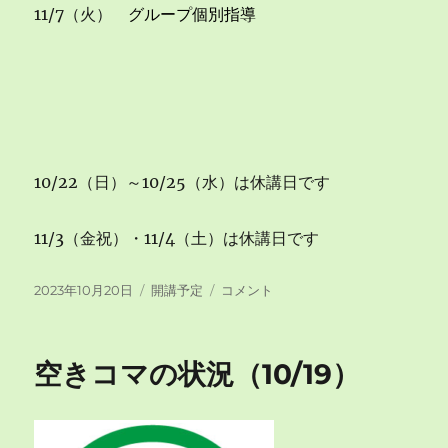
11/7（火）
グループ個別指導
10/22（日）～10/25（水）は休講日です
11/3（金祝）・11/4（土）は休講日です
投
カ
空
2023年10月20日
開講予定
コメント
稿
テ
き
日:
ゴ
コ
リ
マ
空きコマの状況（10/19）
ー
の
状
況
（10/20）