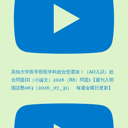
高知大学医学部医学科総合型選抜Ⅰ（AO入試）総
合問題III（小論文）2026（R8）問題1【週刊入明
国語塾063（2026_07_31） 毎週金曜日更新】