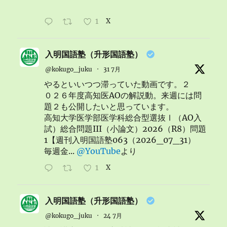
1
X
入明国語塾（升形国語塾）
@kokugo_juku
·
31 7月
やるといいつつ滞っていた動画です。２
０２６年度高知医AOの解説動。来週には問
題２も公開したいと思っています。
高知大学医学部医学科総合型選抜Ⅰ（AO入
試）総合問題III（小論文）2026（R8）問題
1【週刊入明国語塾063（2026_07_31）
毎週金...
@YouTube
より
1
X
入明国語塾（升形国語塾）
@kokugo_juku
·
24 7月