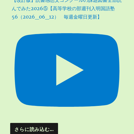
んでみた2026⑤【高等学校の部週刊入明国語塾
56（2026_06_12） 毎週金曜日更新】
さらに読み込む...