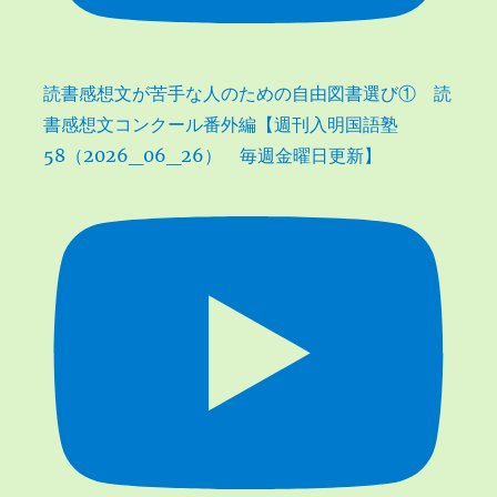
読書感想文が苦手な人のための自由図書選び① 読
書感想文コンクール番外編【週刊入明国語塾
58（2026_06_26） 毎週金曜日更新】