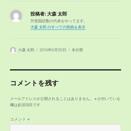
投稿者:
大森 太郎
升形国語塾の代表をやってます。
大森 太郎 のすべての投稿を表示
投
投
カ
大森 太郎
2016年6月30日
未分類
稿
稿
テ
者
日:
ゴ
リ
ー
コメントを残す
メールアドレスが公開されることはありません。
※
が付いている
欄は必須項目です
コメント
※