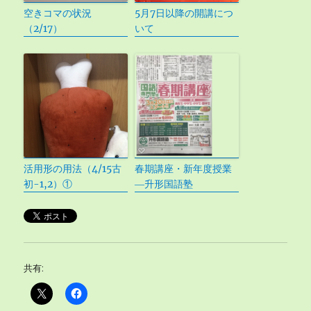
空きコマの状況
5月7日以降の開講につ
（2/17）
いて
活用形の用法（4/15古
春期講座・新年度授業
初-1,2）①
―升形国語塾
共有: