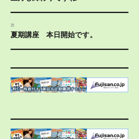
の
ナ
投
ビ
稿:
次
ゲ
夏期講座 本日開始です。
次
の
ー
投
シ
稿:
ョ
ン