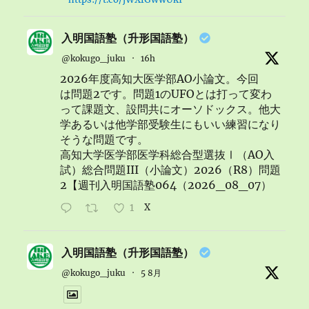
入明国語塾（升形国語塾）
@kokugo_juku
·
16h
2026年度高知大医学部AO小論文。今回
は問題2です。問題1のUFOとは打って変わ
って課題文、設問共にオーソドックス。他大
学あるいは他学部受験生にもいい練習になり
そうな問題です。
高知大学医学部医学科総合型選抜Ⅰ（AO入
試）総合問題III（小論文）2026（R8）問題
2【週刊入明国語塾064（2026_08_07）
1
X
入明国語塾（升形国語塾）
@kokugo_juku
·
5 8月