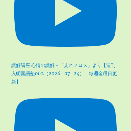
読解講座 心情の読解－「走れメロス」より【週刊
入明国語塾062（2026_07_24） 毎週金曜日更
新】