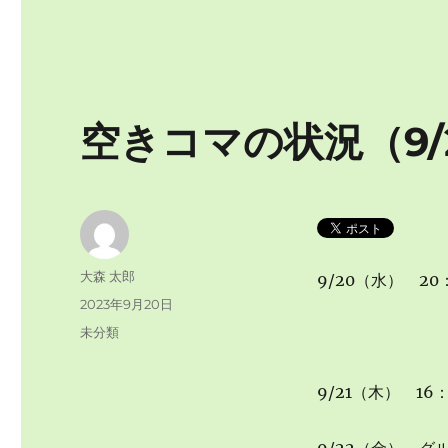
空きコマの状況（9/
投
大森 太郎
9/20（水） 20
稿
投
2023年9月20日
者
稿
カ
未分類
日:
テ
ゴ
9/21（木） 16：
リ
ー