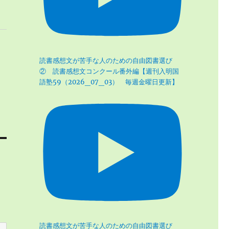
読書感想文が苦手な人のための自由図書選び
② 読書感想文コンクール番外編【週刊入明国
語塾59（2026_07_03） 毎週金曜日更新】
読書感想文が苦手な人のための自由図書選び