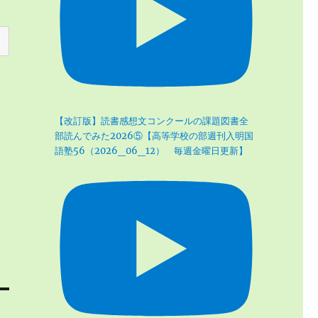
【改訂版】読書感想文コンクールの課題図書全
部読んでみた2026⑤【高等学校の部週刊入明国
語塾56（2026_06_12） 毎週金曜日更新】