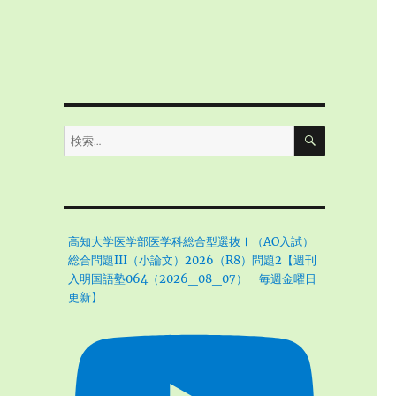
検
検
索
索:
高知大学医学部医学科総合型選抜Ⅰ（AO入試）
総合問題III（小論文）2026（R8）問題2【週刊
入明国語塾064（2026_08_07） 毎週金曜日
更新】