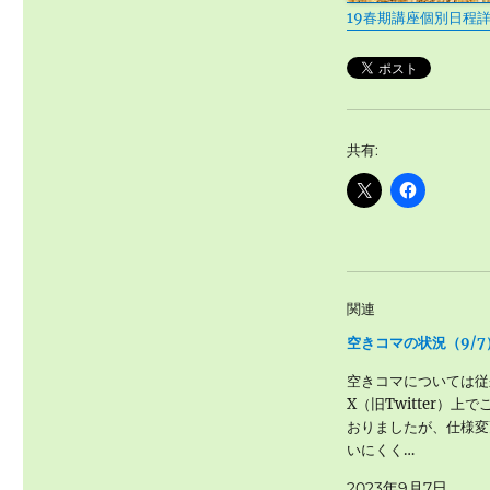
19春期講座個別日程
共有:
関連
空きコマの状況（9/7
空きコマについては従
X（旧Twitter）上
おりましたが、仕様変
いにくく…
2023年9月7日