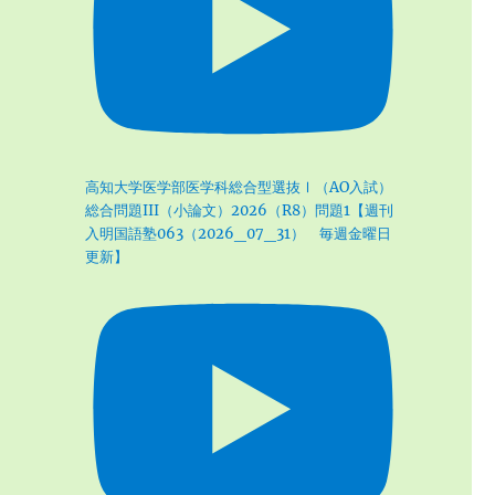
高知大学医学部医学科総合型選抜Ⅰ（AO入試）
総合問題III（小論文）2026（R8）問題1【週刊
入明国語塾063（2026_07_31） 毎週金曜日
更新】