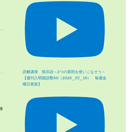
読解講座 指示語～2つの原則を使いこなそう～
【週刊入明国語塾60（2026_07_10） 毎週金
曜日更新】
導