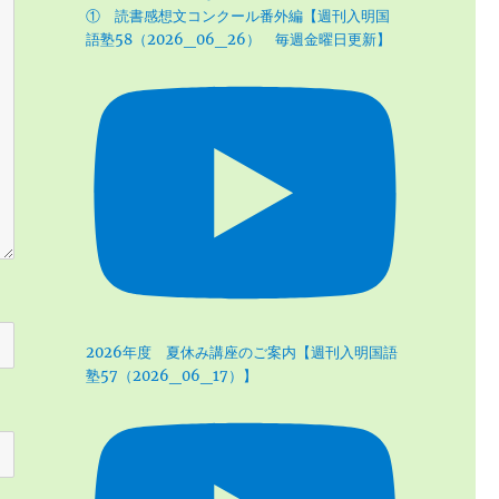
① 読書感想文コンクール番外編【週刊入明国
語塾58（2026_06_26） 毎週金曜日更新】
2026年度 夏休み講座のご案内【週刊入明国語
塾57（2026_06_17）】