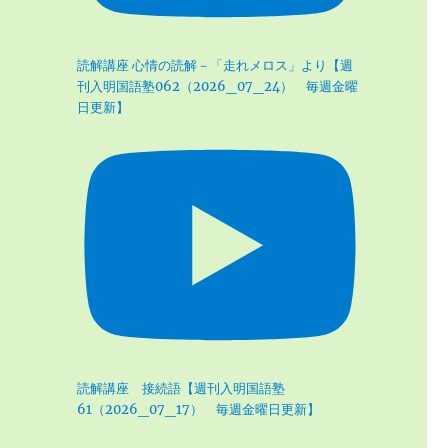
読解講座 心情の読解－「走れメロス」より【週
刊入明国語塾062（2026_07_24） 毎週金曜
日更新】
読解講座 接続語【週刊入明国語塾
61（2026_07_17） 毎週金曜日更新】