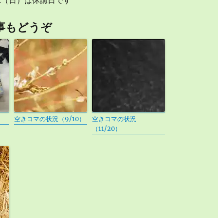
0/1（日）は休講日です
事もどうぞ
空きコマの状況（9/10）
空きコマの状況
（11/20）