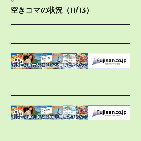
次
ゲ
空きコマの状況（11/13）
次
の
ー
投
シ
稿:
ョ
ン