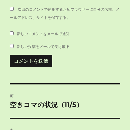
次回のコメントで使用するためブラウザーに自分の名前、メ
ールアドレス、サイトを保存する。
新しいコメントをメールで通知
新しい投稿をメールで受け取る
投
前
稿
空きコマの状況（11/5）
前
の
ナ
投
ビ
稿: