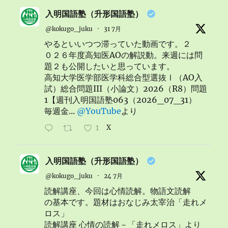
入明国語塾（升形国語塾）
@kokugo_juku
·
31 7月
やるといいつつ滞っていた動画です。２
０２６年度高知医AOの解説動。来週には問
題２も公開したいと思っています。
高知大学医学部医学科総合型選抜Ⅰ（AO入
試）総合問題III（小論文）2026（R8）問題
1【週刊入明国語塾063（2026_07_31）
毎週金...
@YouTube
より
1
X
入明国語塾（升形国語塾）
@kokugo_juku
·
24 7月
読解講座、今回は心情読解。物語文読解
の基本です。題材はおなじみ太宰治「走れメ
ロス」
読解講座 心情の読解－「走れメロス」より