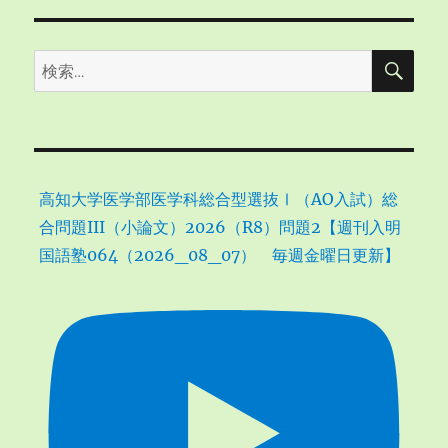
検
検
索
索:
高知大学医学部医学科総合型選抜Ⅰ（AO入試）総
合問題III（小論文）2026（R8）問題2【週刊入明
国語塾064（2026_08_07） 毎週金曜日更新】