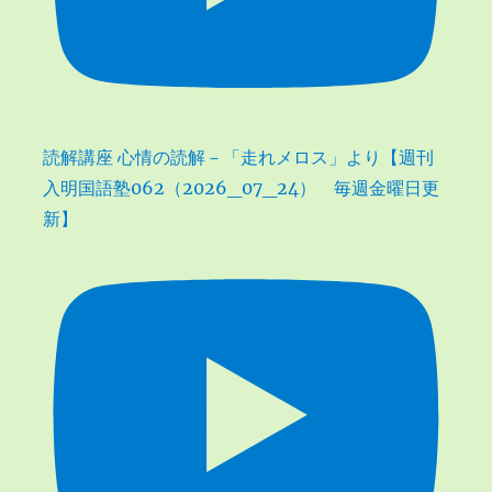
読解講座 心情の読解－「走れメロス」より【週刊
入明国語塾062（2026_07_24） 毎週金曜日更
新】