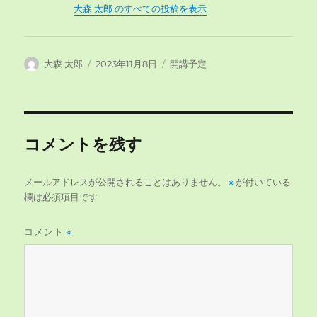
大森 太郎 のすべての投稿を表示
投
投
カ
大森 太郎
2023年11月8日
開講予定
稿
稿
テ
者
日:
ゴ
リ
ー
コメントを残す
メールアドレスが公開されることはありません。
※
が付いている
欄は必須項目です
コメント
※