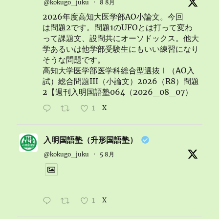
@kokugo_juku
·
8 8月
2026年度高知大医学部AO小論文。今回
は問題2です。問題1のUFOとは打って変わ
って課題文、設問共にオーソドックス。他大
学あるいは他学部受験生にもいい練習になり
そうな問題です。
高知大学医学部医学科総合型選抜Ⅰ（AO入
試）総合問題III（小論文）2026（R8）問題
2【週刊入明国語塾064（2026_08_07）
1
X
入明国語塾（升形国語塾）
@kokugo_juku
·
5 8月
1
X