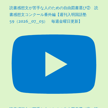
読書感想文が苦手な人のための自由図書選び② 読
書感想文コンクール番外編【週刊入明国語塾
59（2026_07_03） 毎週金曜日更新】