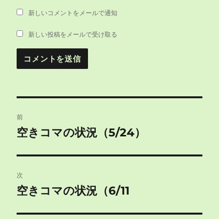
新しいコメントをメールで通知
新しい投稿をメールで受け取る
投
前
稿
空きコマの状況（5/24）
前
の
ナ
投
ビ
稿:
次
ゲ
空きコマの状況（6/11
次
の
ー
投