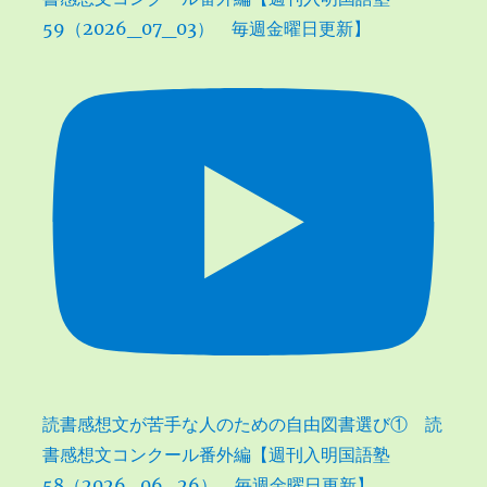
59（2026_07_03） 毎週金曜日更新】
読書感想文が苦手な人のための自由図書選び① 読
書感想文コンクール番外編【週刊入明国語塾
58（2026_06_26） 毎週金曜日更新】