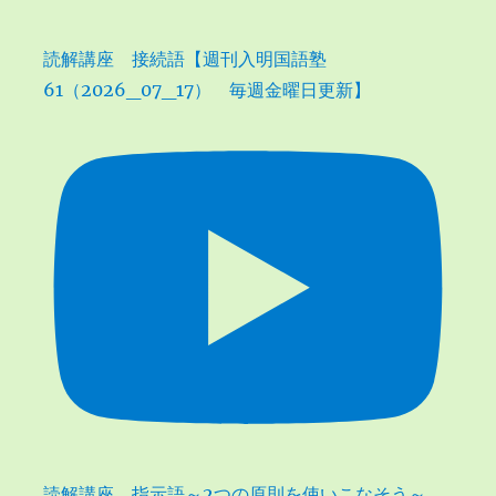
読解講座 接続語【週刊入明国語塾
61（2026_07_17） 毎週金曜日更新】
読解講座 指示語～2つの原則を使いこなそう～