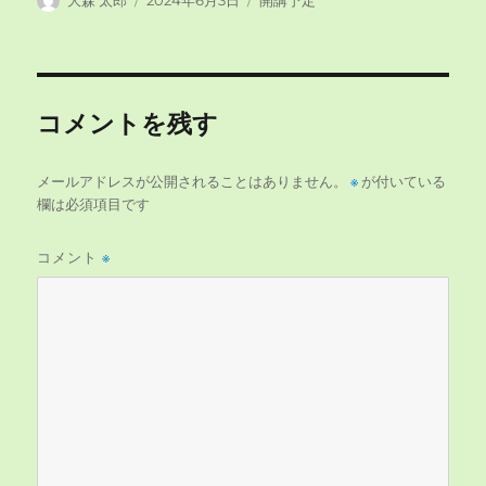
大森 太郎
2024年6月3日
開講予定
稿
稿
テ
者
日:
ゴ
リ
ー
コメントを残す
メールアドレスが公開されることはありません。
※
が付いている
欄は必須項目です
コメント
※