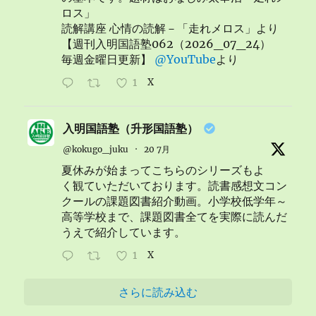
ロス」
読解講座 心情の読解－「走れメロス」より
【週刊入明国語塾062（2026_07_24）
毎週金曜日更新】
@YouTube
より
1
X
入明国語塾（升形国語塾）
@kokugo_juku
·
20 7月
夏休みが始まってこちらのシリーズもよ
く観ていただいております。読書感想文コン
クールの課題図書紹介動画。小学校低学年～
高等学校まで、課題図書全てを実際に読んだ
うえで紹介しています。
1
X
さらに読み込む