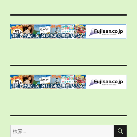
シ
稿:
ョ
ン
検
検
索