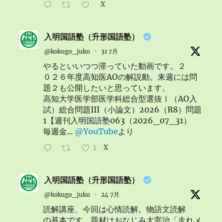
X
入明国語塾（升形国語塾）
@kokugo_juku
·
31 7月
やるといいつつ滞っていた動画です。２
０２６年度高知医AOの解説動。来週には問
題２も公開したいと思っています。
高知大学医学部医学科総合型選抜Ⅰ（AO入
試）総合問題III（小論文）2026（R8）問題
1【週刊入明国語塾063（2026_07_31）
毎週金...
@YouTube
より
1
X
入明国語塾（升形国語塾）
@kokugo_juku
·
24 7月
読解講座、今回は心情読解。物語文読解
の基本です。題材はおなじみ太宰治「走れメ