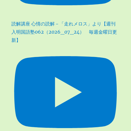
読解講座 心情の読解－「走れメロス」より【週刊
入明国語塾062（2026_07_24） 毎週金曜日更
新】