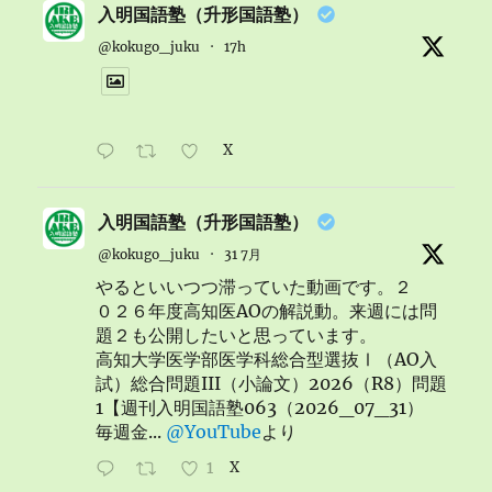
入明国語塾（升形国語塾）
@kokugo_juku
·
17h
X
入明国語塾（升形国語塾）
@kokugo_juku
·
31 7月
やるといいつつ滞っていた動画です。２
０２６年度高知医AOの解説動。来週には問
題２も公開したいと思っています。
高知大学医学部医学科総合型選抜Ⅰ（AO入
試）総合問題III（小論文）2026（R8）問題
1【週刊入明国語塾063（2026_07_31）
毎週金...
@YouTube
より
1
X