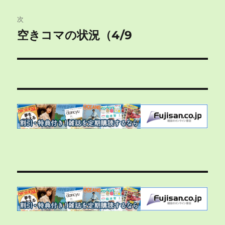
投
ビ
稿:
次
ゲ
空きコマの状況（4/9
次
の
ー
投
シ
稿:
ョ
ン