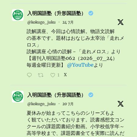
入明国語塾（升形国語塾）
@kokugo_juku
·
24 7月
読解講座、今回は心情読解。物語文読解
の基本です。題材はおなじみ太宰治「走れメ
ロス」
読解講座 心情の読解－「走れメロス」より
【週刊入明国語塾062（2026_07_24）
毎週金曜日更新】
@YouTube
より
1
X
入明国語塾（升形国語塾）
@kokugo_juku
·
20 7月
夏休みが始まってこちらのシリーズもよ
く観ていただいております。読書感想文コン
クールの課題図書紹介動画。小学校低学年～
高等学校まで、課題図書全てを実際に読んだ