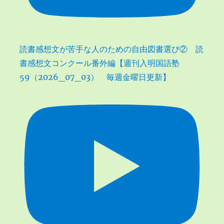
読書感想文が苦手な人のための自由図書選び② 読
書感想文コンクール番外編【週刊入明国語塾
59（2026_07_03） 毎週金曜日更新】