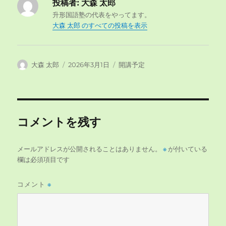
投稿者:
大森 太郎
升形国語塾の代表をやってます。
大森 太郎 のすべての投稿を表示
投
投
カ
大森 太郎
2026年3月1日
開講予定
稿
稿
テ
者
日:
ゴ
リ
ー
コメントを残す
メールアドレスが公開されることはありません。
※
が付いている
欄は必須項目です
コメント
※