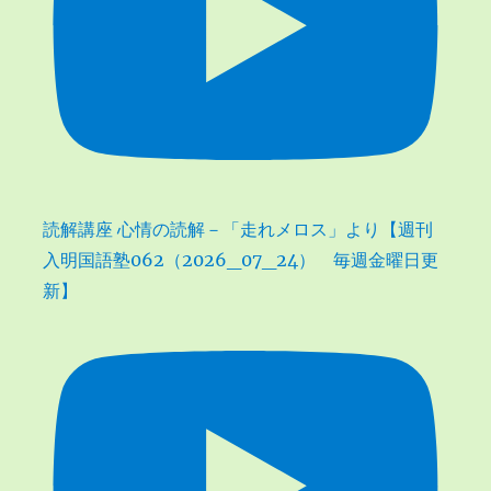
読解講座 心情の読解－「走れメロス」より【週刊
入明国語塾062（2026_07_24） 毎週金曜日更
新】