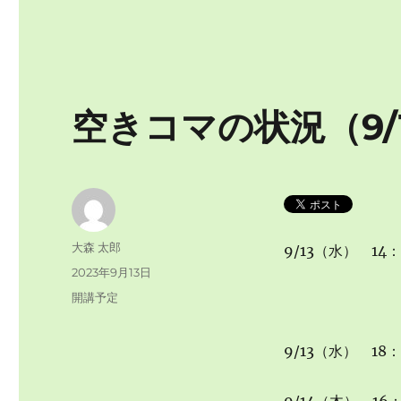
空きコマの状況（9/
投
大森 太郎
9/13（水） 14
稿
投
2023年9月13日
者
稿
カ
開講予定
日:
テ
ゴ
9/13（水） 18：
リ
ー