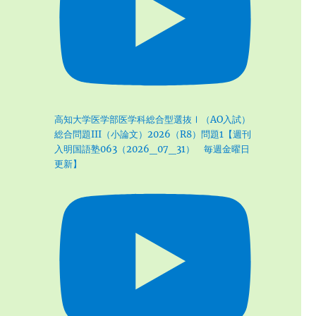
高知大学医学部医学科総合型選抜Ⅰ（AO入試）
総合問題III（小論文）2026（R8）問題1【週刊
入明国語塾063（2026_07_31） 毎週金曜日
更新】