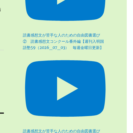
指
：
読書感想文が苦手な人のための自由図書選び
② 読書感想文コンクール番外編【週刊入明国
語塾59（2026_07_03） 毎週金曜日更新】
読書感想文が苦手な人のための自由図書選び