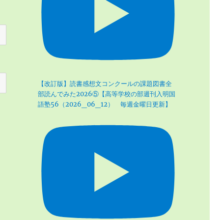
【改訂版】読書感想文コンクールの課題図書全
部読んでみた2026⑤【高等学校の部週刊入明国
語塾56（2026_06_12） 毎週金曜日更新】