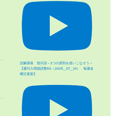
読解講座 指示語～2つの原則を使いこなそう～
【週刊入明国語塾60（2026_07_10） 毎週金
曜日更新】