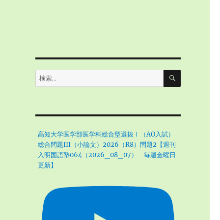
検
検
索
索:
高知大学医学部医学科総合型選抜Ⅰ（AO入試）
総合問題III（小論文）2026（R8）問題2【週刊
入明国語塾064（2026_08_07） 毎週金曜日
更新】