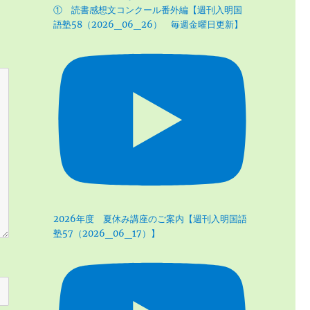
① 読書感想文コンクール番外編【週刊入明国
語塾58（2026_06_26） 毎週金曜日更新】
2026年度 夏休み講座のご案内【週刊入明国語
塾57（2026_06_17）】