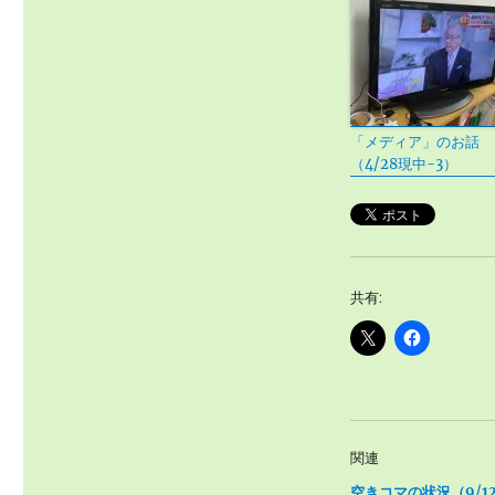
「メディア」のお話
（4/28現中-3）
共有:
関連
空きコマの状況（9/1