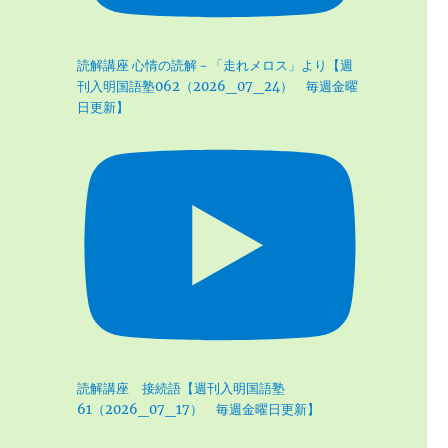
読解講座 心情の読解－「走れメロス」より【週
刊入明国語塾062（2026_07_24） 毎週金曜
日更新】
読解講座 接続語【週刊入明国語塾
61（2026_07_17） 毎週金曜日更新】