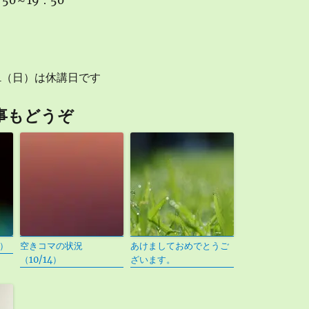
50～19：50
0/1（日）は休講日です
事もどうぞ
5）
空きコマの状況
あけましておめでとうご
（10/14）
ざいます。