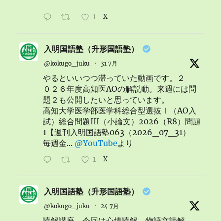
1
X
入明国語塾（升形国語塾）
@kokugo_juku
·
31 7月
やるといいつつ滞っていた動画です。２
０２６年度高知医AOの解説動。来週には問
題２も公開したいと思っています。
高知大学医学部医学科総合型選抜Ⅰ（AO入
試）総合問題III（小論文）2026（R8）問題
1【週刊入明国語塾063（2026_07_31）
毎週金...
@YouTube
より
1
X
入明国語塾（升形国語塾）
@kokugo_juku
·
24 7月
読解講座、今回は心情読解。物語文読解