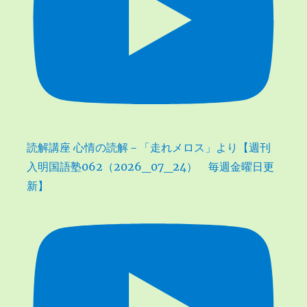
読解講座 心情の読解－「走れメロス」より【週刊
入明国語塾062（2026_07_24） 毎週金曜日更
新】