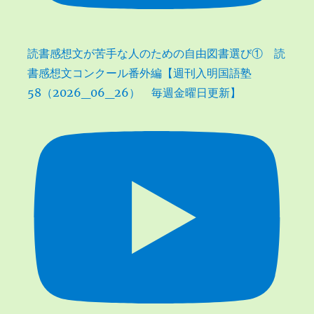
読書感想文が苦手な人のための自由図書選び① 読
書感想文コンクール番外編【週刊入明国語塾
58（2026_06_26） 毎週金曜日更新】