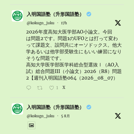
入明国語塾（升形国語塾）
@kokugo_juku
·
17h
2026年度高知大医学部AO小論文。今回
は問題2です。問題1のUFOとは打って変わ
って課題文、設問共にオーソドックス。他大
学あるいは他学部受験生にもいい練習になり
そうな問題です。
高知大学医学部医学科総合型選抜Ⅰ（AO入
試）総合問題III（小論文）2026（R8）問題
2【週刊入明国語塾064（2026_08_07）
1
X
入明国語塾（升形国語塾）
@kokugo_juku
·
5 8月