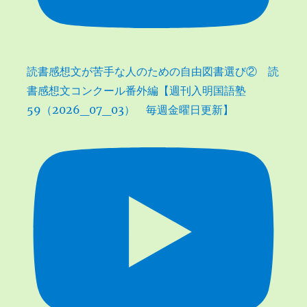
読書感想文が苦手な人のための自由図書選び② 読
書感想文コンクール番外編【週刊入明国語塾
59（2026_07_03） 毎週金曜日更新】