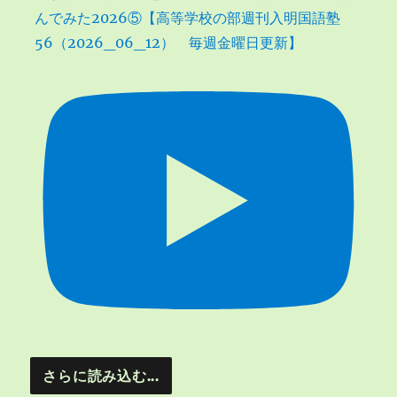
んでみた2026⑤【高等学校の部週刊入明国語塾
56（2026_06_12） 毎週金曜日更新】
さらに読み込む...