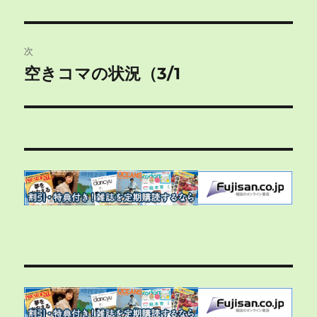
の
ナ
投
ビ
稿:
次
ゲ
空きコマの状況（3/1
次
の
ー
投
シ
稿:
ョ
ン