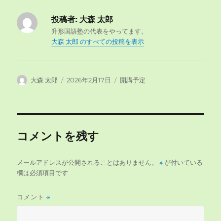
投稿者:
大森 太郎
升形国語塾の代表をやってます。
大森 太郎 のすべての投稿を表示
投
投
カ
大森 太郎
2026年2月17日
開講予定
稿
稿
テ
者
日:
ゴ
リ
ー
コメントを残す
メールアドレスが公開されることはありません。
※
が付いている
欄は必須項目です
コメント
※