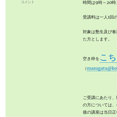
リ
コメント
時間は9時～20時
ゴ
モ
リ
ー
ー
受講料は一人1回
ト
体
験
対象は塾生及び春
受
た方とします。
講
の
お
こち
知
空き枠を
ら
せ
（
masugata@ko
に
ご受講にあたり、
の方については、
後の講座は当日正