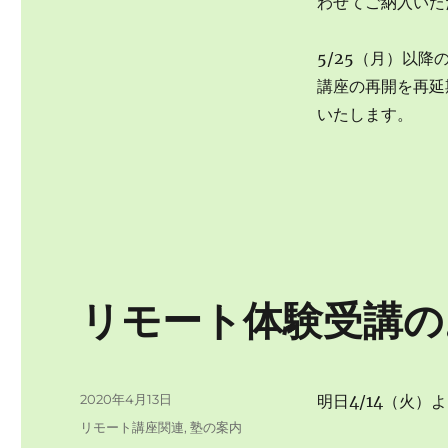
わせてご納入いた
5/25（月）以
講座の再開を再延
いたします。
リモート体験受講の
投
2020年4月13日
明日4/14（火
稿
カ
リモート講座関連
,
塾の案内
日:
テ