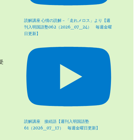
読解講座 心情の読解－「走れメロス」より【週
刊入明国語塾062（2026_07_24） 毎週金曜
日更新】
受
読解講座 接続語【週刊入明国語塾
61（2026_07_17） 毎週金曜日更新】