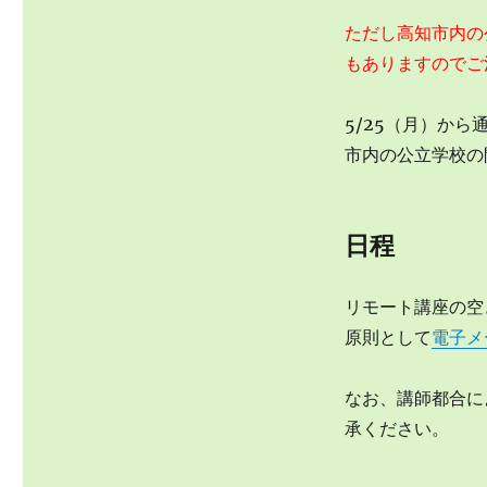
日
以
ただし高知市内の
降
もありますのでご
の
開
講
5/25（月）か
に
市内の公立学校の
つ
い
て
に
日程
リモート講座の空
原則として
電子メ
なお、講師都合に
承ください。