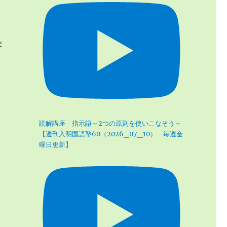
ま
読解講座 指示語～2つの原則を使いこなそう～
【週刊入明国語塾60（2026_07_10） 毎週金
曜日更新】