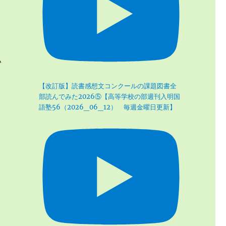
い
【改訂版】読書感想文コンクールの課題図書全
部読んでみた2026⑤【高等学校の部週刊入明国
語塾56（2026_06_12） 毎週金曜日更新】