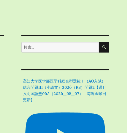
検
検
索
索:
高知大学医学部医学科総合型選抜Ⅰ（AO入試）
総合問題III（小論文）2026（R8）問題2【週刊
入明国語塾064（2026_08_07） 毎週金曜日
更新】