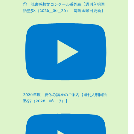
① 読書感想文コンクール番外編【週刊入明国
語塾58（2026_06_26） 毎週金曜日更新】
2026年度 夏休み講座のご案内【週刊入明国語
塾57（2026_06_17）】