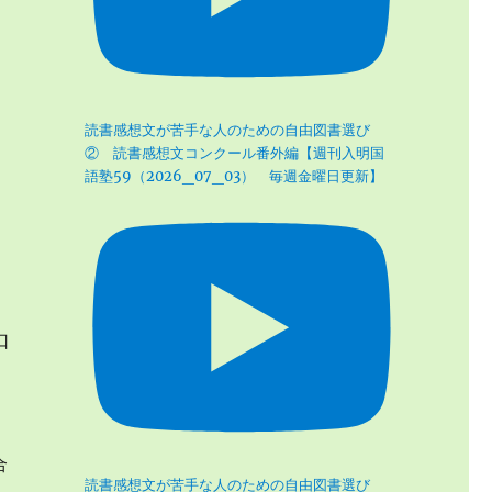
読書感想文が苦手な人のための自由図書選び
② 読書感想文コンクール番外編【週刊入明国
語塾59（2026_07_03） 毎週金曜日更新】
口
合
読書感想文が苦手な人のための自由図書選び