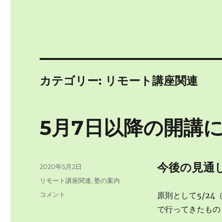
カテゴリー:
リモート講座関連
5月7日以降の開講
今後の見通
投
2020年5月2日
稿
カ
リモート講座関連
,
塾の案内
日:
テ
5
コメント
原則として5/2
ゴ
月
で行ってきたもの
リ
7
ー