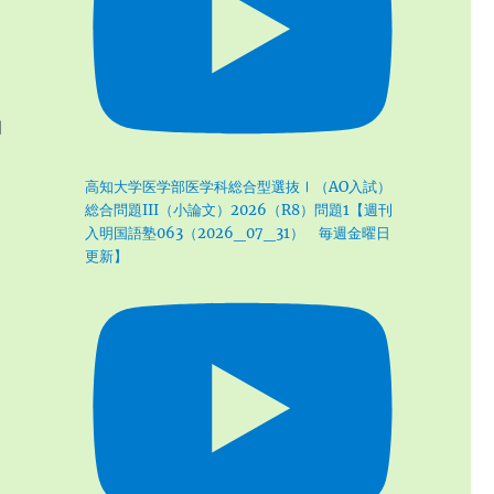
知
高知大学医学部医学科総合型選抜Ⅰ（AO入試）
総合問題III（小論文）2026（R8）問題1【週刊
入明国語塾063（2026_07_31） 毎週金曜日
更新】