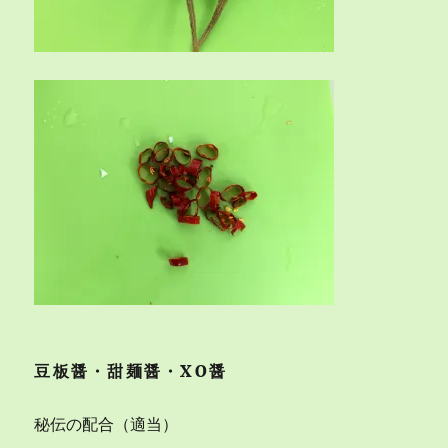
豆板醤・甜麺醤・XO醤
秘伝の配合（適当）