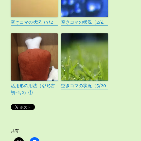
空きコマの状況（7/2
空きコマの状況（2/4
活用形の用法（4/15古
空きコマの状況（5/20
初-1,2）①
共有: