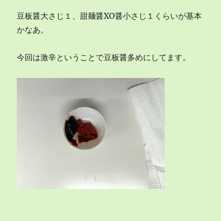
豆板醤大さじ１、甜麺醤XO醤小さじ１くらいが基本
かなあ。
今回は激辛ということで豆板醤多めにしてます。