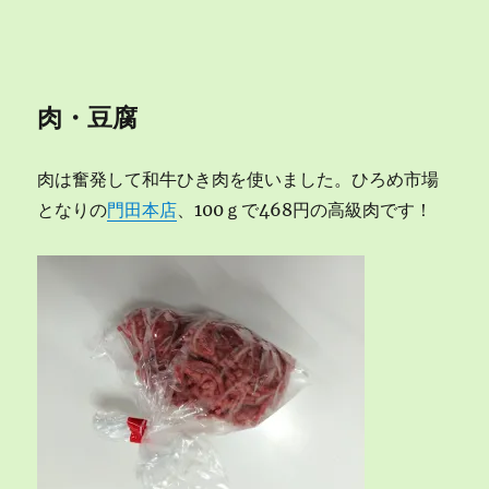
肉・豆腐
肉は奮発して和牛ひき肉を使いました。ひろめ市場
となりの
門田本店
、100ｇで468円の高級肉です！