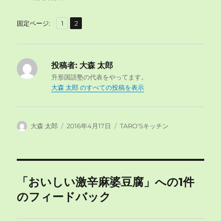
,
固
固
固定ページ:
1
2
定
定
ペ
ペ
ー
ー
投稿者:
大森 太郎
ジ
ジ
升形国語塾の代表をやってます。
大森 太郎 のすべての投稿を表示
投
投
カ
大森 太郎
2016年4月17日
TARO'Sキッチン
稿
稿
テ
者
日:
ゴ
リ
ー
「おいしい激辛麻婆豆腐」への1件
のフィードバック