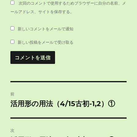
次回のコメントで使用するためブラウザーに自分の名前、メ
ールアドレス、サイトを保存する。
新しいコメントをメールで通知
新しい投稿をメールで受け取る
投
前
稿
活用形の用法（4/15古初-1,2）①
前
の
ナ
投
ビ
稿:
次